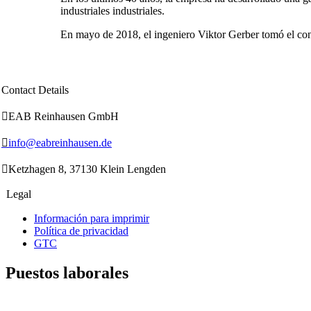
industriales industriales.
En mayo de 2018, el ingeniero Viktor Gerber tomó el c
Contact Details

EAB Reinhausen GmbH

info@eabreinhausen.de

Ketzhagen 8, 37130 Klein Lengden
Legal
Información para imprimir
Política de privacidad
GTC
Рuestos laborales