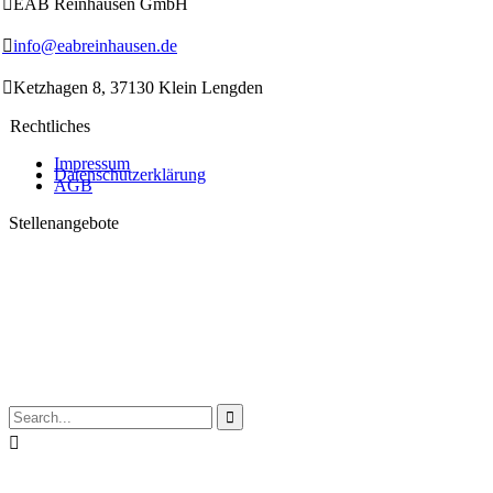

EAB Reinhausen GmbH

info@eabreinhausen.de

Ketzhagen 8, 37130 Klein Lengden
Rechtliches
Impressum
Datenschutzerklärung
AGB
Stellenangebote

