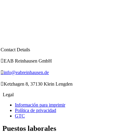
Contact Details

EAB Reinhausen GmbH

info@eabreinhausen.de

Ketzhagen 8, 37130 Klein Lengden
Legal
Información para imprimir
Política de privacidad
GTC
Рuestos laborales